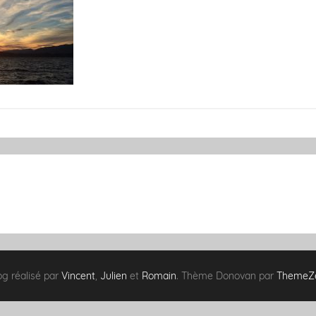
og réalisé par
Vincent
,
Julien
et
Romain
. Thème Donovan par
ThemeZ