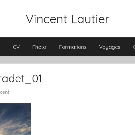
Vincent Lautier
l
CV
Photo
Formations
Voyages
radet_01
ncent