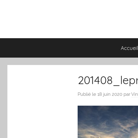
Aller
au
contenu
Accuei
201408_lep
Publié le 18 juin 2020
par
Vi