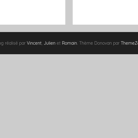
og réalisé par
Vincent
,
Julien
et
Romain
. Thème Donovan par
ThemeZ