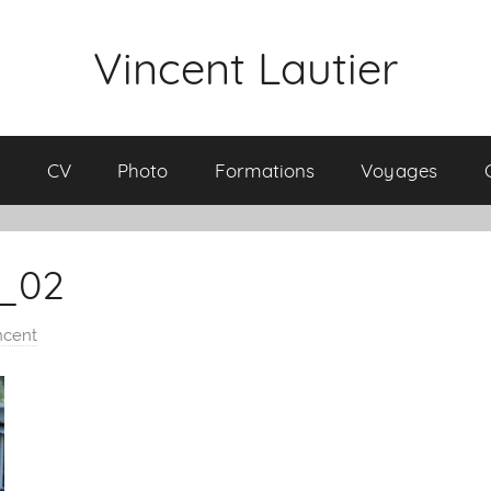
Vincent Lautier
l
CV
Photo
Formations
Voyages
_02
ncent