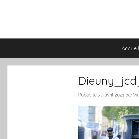
Aller
au
contenu
Accuei
Dieuny_jcd
Publié le 30 avril 2021
par
Vi