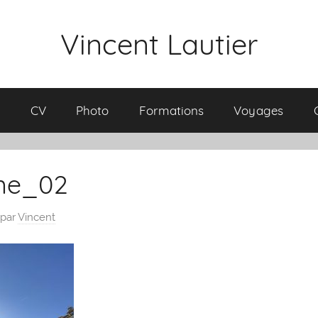
Vincent Lautier
l
CV
Photo
Formations
Voyages
me_02
par
Vincent