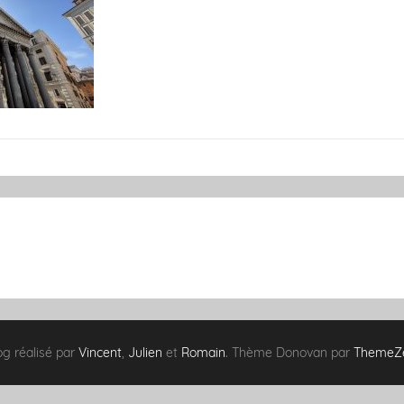
og réalisé par
Vincent
,
Julien
et
Romain
. Thème Donovan par
ThemeZ