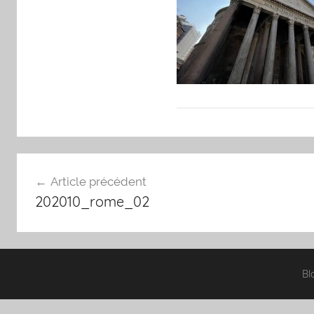
Navigation
Article précédent
de
202010_rome_02
l’article
Bl