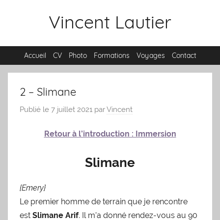
Aller
Vincent Lautier
au
contenu
Accueil
CV
Photo
Formations
Voyages
Contact
2 – Slimane
Publié le 7 juillet 2021
par
Vincent
Retour à l’introduction : Immersion
Slimane
{Emery}
Le premier homme de terrain que je rencontre
est
Slimane Arif
. Il m’a donné rendez-vous au 90