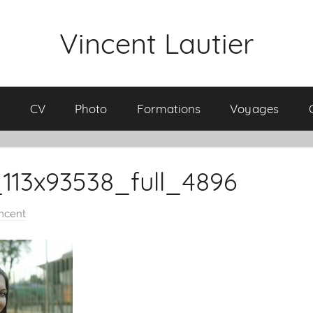
Vincent Lautier
l
CV
Photo
Formations
Voyages
113x93538_full_4896
ncent