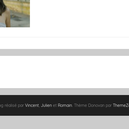
og réalisé par
Vincent
,
Julien
et
Romain
. Thème Donovan par
ThemeZ