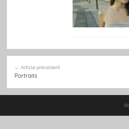
Navigation
Article précédent
de
Portraits
l’article
Bl