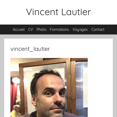
Aller
Vincent Lautier
au
contenu
Accueil
CV
Photo
Formations
Voyages
Contact
vincent_lautier