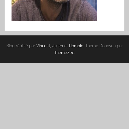
Blog réalisé par
Vincent
,
Julien
et
Romain
. Thème Donovan par
ThemeZee
.